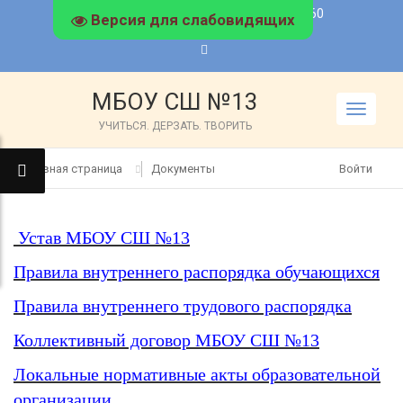
s13_arz@mail.52gov.ru
8(83147)6-31-60
Версия для слабовидящих
МБОУ СШ №13
TOGGLE
УЧИТЬСЯ. ДЕРЗАТЬ. ТВОРИТЬ
NAVIGA
Главная страница
Документы
Войти
Устав МБОУ СШ №13
Правила внутреннего распорядка обучающихся
Правила внутреннего трудового распорядка
Коллективный договор МБОУ СШ №13
Локальные нормативные акты образовательной
организации