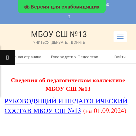
s13_arz@mail.52gov.ru
8(83147)6-31-60
Версия для слабовидящих
МБОУ СШ №13
TOGGLE
УЧИТЬСЯ. ДЕРЗАТЬ. ТВОРИТЬ
NAVIGA
Главная страница
Руководство. Педсостав
Войти
Сведения об педагогическом коллективе
МБОУ СШ №13
РУКОВОДЯЩИЙ И ПЕДАГОГИЧЕСКИЙ
СОСТАВ МБОУ СШ №13
(на 01.09.2024)