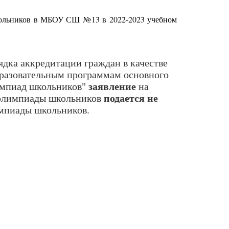
кольников в МБОУ СШ №13 в 2022-2023 учебном
дка аккредитации граждан в качестве
бразовательным программам основного
импиад школьников"
з
аявление
на
 олимпиады школьников
подается не
мпиады школьников.